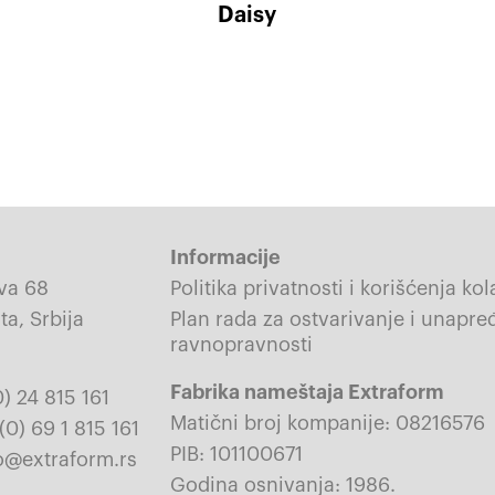
Daisy
Informacije
va 68
Politika privatnosti i korišćenja ko
a, Srbija
Plan rada za ostvarivanje i unapr
ravnopravnosti
Fabrika nameštaja Extraform
0) 24 815 161
Matični broj kompanije: 08216576
(0) 69 1 815 161
PIB: 101100671
fo@extraform.rs
Godina osnivanja: 1986.