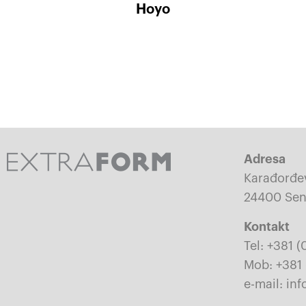
Hoyo
Adresa
Karađorđe
24400 Sent
Kontakt
Tel: +381 (
Mob: +381 
e-mail: in