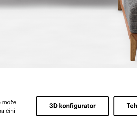
se može
3D konfigurator
Teh
ma čini