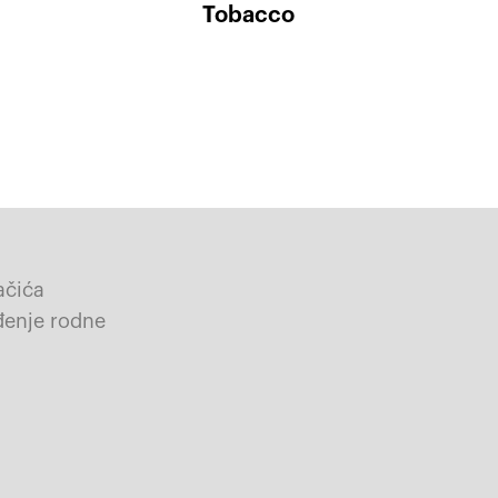
Tobacco
lačića
eđenje rodne