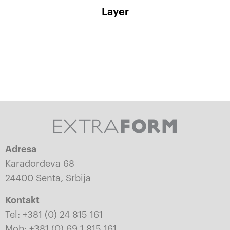
Layer
Adresa
Karađorđeva 68
24400 Senta, Srbija
Kontakt
Tel: +381 (0) 24 815 161
Mob: +381 (0) 69 1 815 161