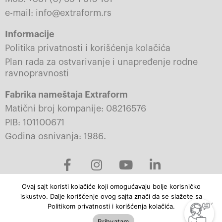
e-mail: info@extraform.rs
Informacije
Politika privatnosti i korišćenja kolačića
Plan rada za ostvarivanje i unapređenje rodne
ravnopravnosti
Fabrika nameštaja Extraform
Matični broj kompanije: 08216576
PIB: 101100671
Godina osnivanja: 1986.
F
I
Y
L
a
n
o
i
c
s
u
n
Ovaj sajt koristi kolačiće koji omogućavaju bolje korisničko
e
t
t
k
iskustvo. Dalje korišćenje ovog sajta znači da se slažete sa
b
a
u
e
© 2023-2026 Extraform. Sva prava zadržana.
Politikom privatnosti i korišćenja kolačića.
o
g
b
d
Prihvatam