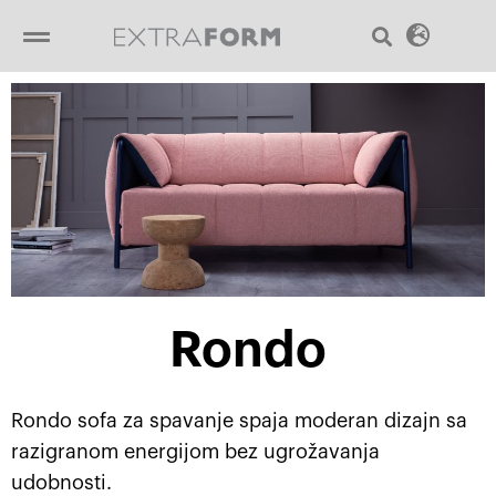
Пређи
Sear
Menu
на
садржај
Rondo
Rondo sofa za spavanje spaja moderan dizajn sa
razigranom energijom bez ugrožavanja
udobnosti.