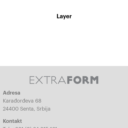
Layer
Adresa
Karađorđeva 68
24400 Senta, Srbija
Kontakt