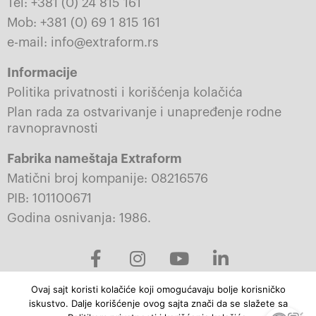
Tel: +381 (0) 24 815 161
Mob: +381 (0) 69 1 815 161
e-mail: info@extraform.rs
Informacije
Politika privatnosti i korišćenja kolačića
Plan rada za ostvarivanje i unapređenje rodne
ravnopravnosti
Fabrika nameštaja Extraform
Matični broj kompanije: 08216576
PIB: 101100671
Godina osnivanja: 1986.
F
I
Y
L
a
n
o
i
c
s
u
n
Ovaj sajt koristi kolačiće koji omogućavaju bolje korisničko
e
t
t
k
iskustvo. Dalje korišćenje ovog sajta znači da se slažete sa