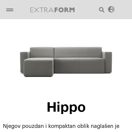
Пређи
Sear
Menu
на
садржај
Hippo
Njegov pouzdan i kompaktan oblik naglašen je