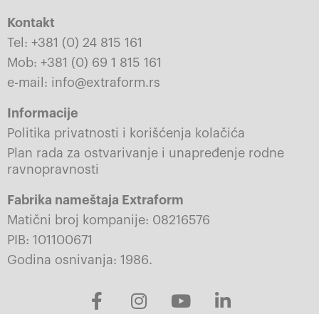
Kontakt
Tel: +381 (0) 24 815 161
Mob: +381 (0) 69 1 815 161
e-mail: info@extraform.rs
Informacije
Politika privatnosti i korišćenja kolačića
Plan rada za ostvarivanje i unapređenje rodne
ravnopravnosti
Fabrika nameštaja Extraform
Matični broj kompanije: 08216576
PIB: 101100671
Godina osnivanja: 1986.
F
I
Y
L
a
n
o
i