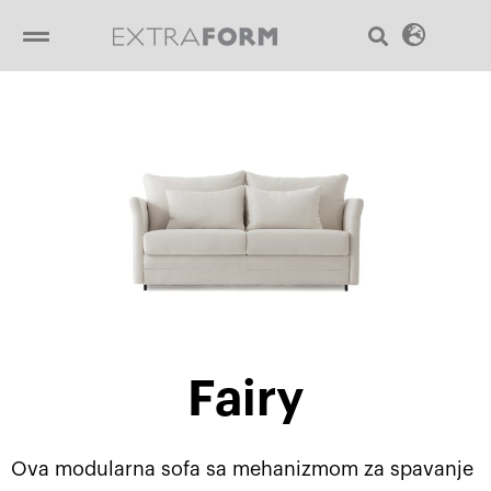
Пређи
Sear
Menu
на
садржај
Fairy
Ova modularna sofa sa mehanizmom za spavanje