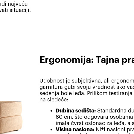
nudi najveću
ti situaciji.
Ergonomija: Tajna pr
Udobnost je subjektivna, ali ergonomi
garnitura gubi svoju vrednost ako va
sedenja bole leđa. Prilikom testiranj
na sledeće:
Dubina sedišta:
Standardna dub
60 cm, što odgovara osobama 
imala čvrst oslonac za leđa, a
Visina naslona:
Niži nasloni pr