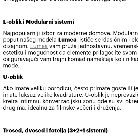
L-oblik i Modularni sistemi
Najpopularniji izbor za moderne domove. Modularn
poput našeg modela
Lumea
, ističe se klasičnim i 
dizajnom.
Lumea
vam pruža jednostavnu, vremensk
estetiku i mogućnost da elemente prilagodite svom
osiguravajući vam trajni komad nameštaja koji nikad
mode.
U-oblik
Ako imate veliku porodicu, često primate goste ili 
imate luksuz velike kvadrature, U-oblik je neprevaz
kreira intimnu, konverzacijsku zonu gde su svi okren
drugima, idealnu za filmske večeri i druženja.
Trosed, dvosed i fotelja (3+2+1 sistemi)