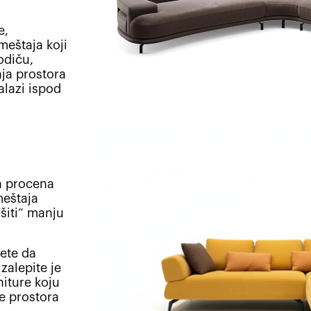
e,
meštaja koji
odiču,
ja prostora
alazi ispod
a procena
meštaja
šiti“ manju
ete da
zalepite je
iture koju
će prostora