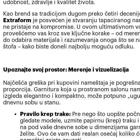
udobnost, zdravlje i kvalitet života.
Kao brend sa tradicijom dugom preko četiri decenij
Extraform
je posvećen je stvaranju tapaciranog na
ne pristaje na kompromise. U ovom ultimativnom v
provešćemo vas kroz sve ključne korake – od meren
do odabira materijala i razumevanja onoga što se n
štofa – kako biste doneli najbolju moguću odluku.
Upoznajte svoj prostor: Merenje i vizuelizacija
Najčešća greška pri kupovini nameštaja je pogrešn
proporcija. Garnitura koja u prostranom salonu na
izgleda elegantno i kompaktno, može potpuno „ugu
dnevnu sobu u stanu.
Pravilo krep trake:
Pre nego što uopšte počn
gledate modele, uzmite papirnu (krep) traku i 
na pod vaše dnevne sobe u dimenzijama garn
želite. Ovo će vam dati realan osećaj koliko 