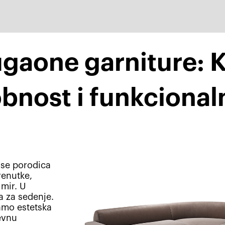
gaone garniture: Ka
bnost i funkcional
 se porodica
renutke,
 mir. U
a za sedenje.
samo estetska
evnu