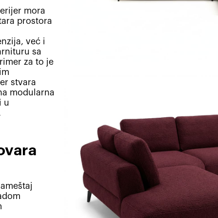
erijer mora
tara prostora
zija, već i
rnituru sa
imer za to je
kim
er stvara
jena modularna
i u
.
govara
nameštaj
radom
m