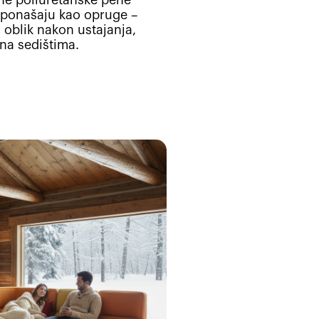
e ponašaju kao opruge –
 oblik nakon ustajanja,
na sedištima.