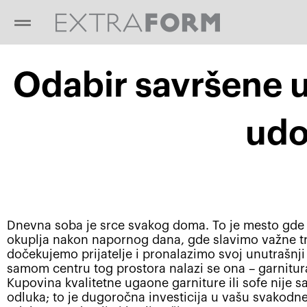
Пређи
на
садржај
Odabir savršene u
udo
Dnevna soba je srce svakog doma. To je mesto gde
okuplja nakon napornog dana, gde slavimo važne t
dočekujemo prijatelje i pronalazimo svoj unutrašnji
samom centru tog prostora nalazi se ona – garnitur
Kupovina kvalitetne ugaone garniture ili sofe nije 
odluka; to je dugoročna investicija u vašu svakodn