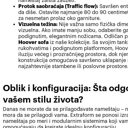
nameštaj zaista zauzeti.
Protok saobraćaja (Traffic flow):
Savršen ent
da diše. Ostavite najmanje 80 do 90 centime
za nesmetan prolaz oko garniture.
Vizuelna težina:
Nije važna samo fizička dimen
vizuelna. Ako imate manju sobu, odaberite ga
podignutim, elegantnim nožicama. Odličan pr
Hoover sofa
iz naše kolekcije. Sa svojim tan
rukohvatima i podignutom platformom, Hoov
iluziju većeg i prozračnijeg prostora, dok n
konstrukcija omogućava savršeno uklapanje 
najzahtevnije stambene ili poslovne prostore
Oblik i konfiguracija: Šta od
vašem stilu života?
Danas ne morate da se prilagođavate nameštaju – 
mora da se prilagodi vama. Extraform se ponosi iz
nameštaja po meri i modularnim sistemima koji va
omogućavaju da kreirate idealnu konfiguraciju.