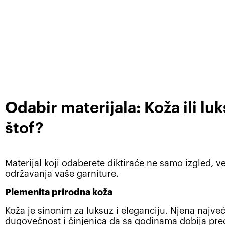
Odabir materijala: Koža ili lu
štof?
Materijal koji odaberete diktiraće ne samo izgled, ve
održavanja vaše garniture.
Plemenita prirodna koža
Koža je sinonim za luksuz i eleganciju. Njena najve
dugovečnost i činjenica da sa godinama dobija pre