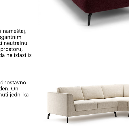
i nameštaj,
elegantnim
i neutralnu
 prostoru,
a ne izlazi iz
jednostavno
iđen. On
uti jedni ka