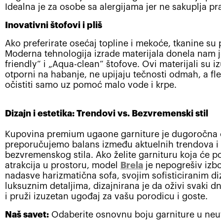
Idealna je za osobe sa alergijama jer ne sakuplja pra
Inovativni štofovi i pliš
Ako preferirate osećaj topline i mekoće, tkanine su p
Moderna tehnologija izrade materijala donela nam j
friendly“ i „Aqua-clean“ štofove. Ovi materijali su i
otporni na habanje, ne upijaju tečnosti odmah, a f
očistiti samo uz pomoć malo vode i krpe.
Dizajn i estetika: Trendovi vs. Bezvremenski stil
Kupovina premium ugaone garniture je dugoročna 
preporučujemo balans između aktuelnih trendova i
bezvremenskog stila. Ako želite garnituru koja će p
atrakcija u prostoru, model
Brela
je nepogrešiv izb
nadasve harizmatična sofa, svojim sofisticiranim di
luksuznim detaljima, dizajnirana je da oživi svaki 
i pruži izuzetan ugođaj za vašu porodicu i goste.
Naš savet:
Odaberite osnovnu boju garniture u neu