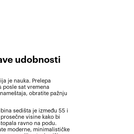
ave udobnosti
ja je nauka. Prelepa
s posle sat vremena
a nameštaja, obratite pažnju
ina sedišta je između 55 i
prosečne visine kako bi
 stopala ravno na podu.
ate moderne, minimalističke