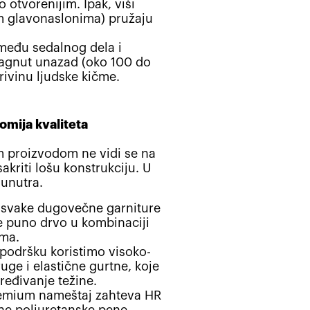
 otvorenijim. Ipak, viši
im glavonaslonima) pružaju
među sedalnog dela i
nagnut unazad (oko 100 do
krivinu ljudske kičme.
omija kvaliteta
m proizvodom ne vidi se na
akriti lošu konstrukciju. U
 unutra.
svake dugovečne garniture
je puno drvo u kombinaciji
ima.
podršku koristimo visoko-
ruge i elastične gurtne, koje
eđivanje težine.
emium nameštaj zahteva HR
čne poliuretanske pene