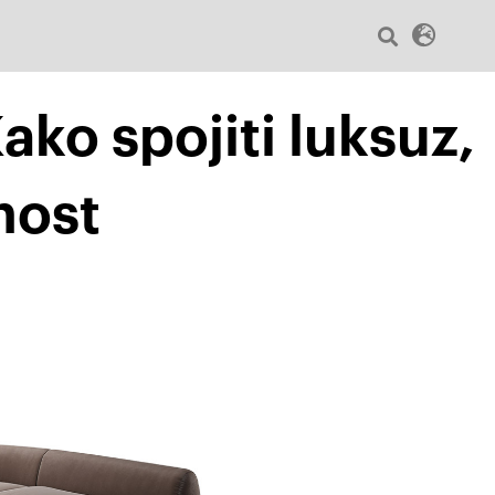
Sear
Menu
ko spojiti luksuz,
nost