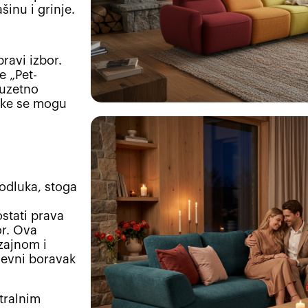
šinu i grinje.
ravi izbor.
e „Pet-
zuzetno
leke se mogu
odluka, stoga
ostati prava
or. Ova
zajnom i
dnevni boravak
tralnim