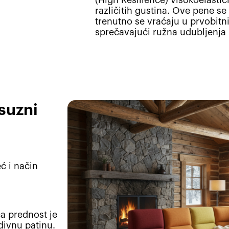
različitih gustina. Ove pene s
trenutno se vraćaju u prvobitni
sprečavajući ružna udubljenja 
ksuzni
ć i način
ća prednost je
divnu patinu.