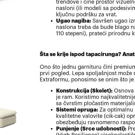
trendove i čine prostor vizuelno
nasloni (ili modeli sa podesiv
ključnu podršku za vrat.
Ugao nagiba:
Savršen ugao iz
naslona treba da bude blago 
110 stepeni), prateći prirodnu 
Šta se krije ispod tapacirunga? Anat
Ono što jednu garnituru čini premiu
prvi pogled. Lepa spoljašnjost može s
Extraformu, ponosimo se onim što je
Konstrukcija (Skelet):
Osnova 
je ram. Koristimo najkvalitetni
sa čvrstim pločastim materijal
Sistemi opruga:
Za optimalnu 
kvalitetne valovite (cik-cak) op
obezbeđuju ravnomerno raspor
Punjenje (Srce udobnosti):
Pr
(High Resilience) visokoelasti