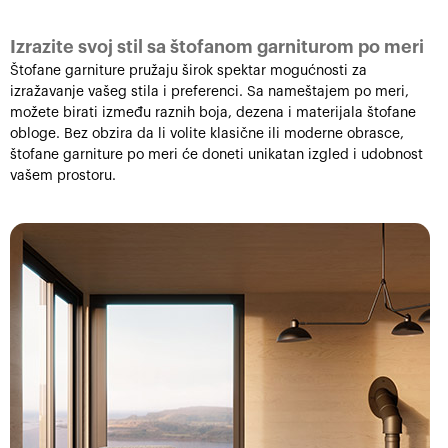
Izrazite svoj stil sa štofanom garniturom po meri
Štofane garniture pružaju širok spektar mogućnosti za
izražavanje vašeg stila i preferenci. Sa nameštajem po meri,
možete birati između raznih boja, dezena i materijala štofane
obloge. Bez obzira da li volite klasične ili moderne obrasce,
štofane garniture po meri će doneti unikatan izgled i udobnost
vašem prostoru.