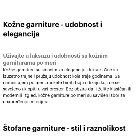
Kožne garniture - udobnost i
elegancija
Uživajte u luksuzu i udobnosti sa kožnim
garniturama po meri
Kožne garniture su sinonim za eleganciju i luksuz. One su
izuzetno trajne i pružaju udobnost koja traje godinama. Sa
nameštajem po meri, možete birati boju i dizajn koji će se
savršeno uklopiti u vaš prostor. Bez obzira da li želite klasičan ili
moderniji izgled, kožne garniture po meri su savršen izbor za
unapređenje enterijera.
Štofane garniture - stil i raznolikost