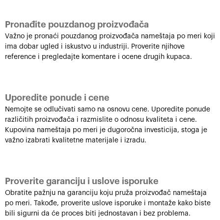
Pronađite pouzdanog proizvođača
Važno je pronaći pouzdanog proizvođača nameštaja po meri koji
ima dobar ugled i iskustvo u industriji. Proverite njihove
reference i pregledajte komentare i ocene drugih kupaca.
Uporedite ponude i cene
Nemojte se odlučivati samo na osnovu cene. Uporedite ponude
različitih proizvođača i razmislite o odnosu kvaliteta i cene.
Kupovina nameštaja po meri je dugoročna investicija, stoga je
važno izabrati kvalitetne materijale i izradu.
Proverite garanciju i uslove isporuke
Obratite pažnju na garanciju koju pruža proizvođač nameštaja
po meri. Takođe, proverite uslove isporuke i montaže kako biste
bili sigurni da će proces biti jednostavan i bez problema.