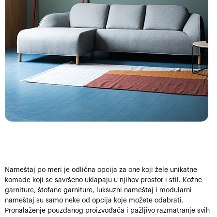
Nameštaj po meri je odlična opcija za one koji žele unikatne
komade koji se savršeno uklapaju u njihov prostor i stil. Kožne
garniture, štofane garniture, luksuzni nameštaj i modularni
nameštaj su samo neke od opcija koje možete odabrati.
Pronalaženje pouzdanog proizvođača i pažljivo razmatranje svih