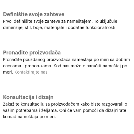
Definišite svoje zahteve
Prvo, definišite svoje zahteve za nameštajem. To uključuje
dimenzije, stil, boje, materijale i dodatne funkcionalnosti.
Pronađite proizvođača
Pronađite pouzdanog proizvođača nameštaja po meri sa dobrim
ocenama i preporukama. Kod nas možete naručiti nameštaj po
meri.
Kontaktirajte nas
Konsultacija i dizajn
Zakažite konsultaciju sa proizvođačem kako biste razgovarali o
vašim potrebama i željama. Oni će vam pomoći da dizajnirate
komad nameštaja po meri.