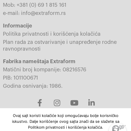
Mob: +381 (0) 69 1 815 161
e-mail: info@extraform.rs
Informacije
Politika privatnosti i korišćenja kolačića
Plan rada za ostvarivanje i unapređenje rodne
ravnopravnosti
Fabrika nameštaja Extraform
Matični broj kompanije: 08216576
PIB: 101100671
Godina osnivanja: 1986.
F
I
Y
L
a
n
o
i
c
s
u
n
Ovaj sajt koristi kolačiće koji omogućavaju bolje korisničko
e
t
t
k
iskustvo. Dalje korišćenje ovog sajta znači da se slažete sa
b
a
u
e
© 2023-2026 Extraform. Sva prava zadržana.
Politikom privatnosti i korišćenja kolačića.