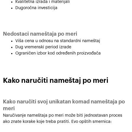
Kvalitetna izrada i materijali
Dugoročna investicija
Nedostaci nameštaja po meri
Viša cena u odnosu na standardni nameštaj
Dug vremenski period izrade
Ograničen izbor kod određenih proizvođača
Kako naručiti nameštaj po meri
Kako naručiti svoj unikatan komad nameštaja po
meri
Naručivanje nameštaja po meri može biti jednostavan proces
ako znate korake koje treba pratiti. Evo opštih smernica: