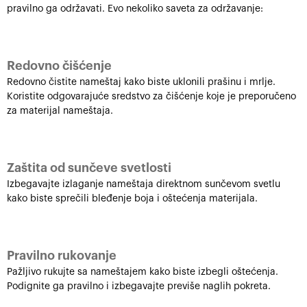
pravilno ga održavati. Evo nekoliko saveta za održavanje:
Redovno čišćenje
Redovno čistite nameštaj kako biste uklonili prašinu i mrlje.
Koristite odgovarajuće sredstvo za čišćenje koje je preporučeno
za materijal nameštaja.
Zaštita od sunčeve svetlosti
Izbegavajte izlaganje nameštaja direktnom sunčevom svetlu
kako biste sprečili bleđenje boja i oštećenja materijala.
Pravilno rukovanje
Pažljivo rukujte sa nameštajem kako biste izbegli oštećenja.
Podignite ga pravilno i izbegavajte previše naglih pokreta.