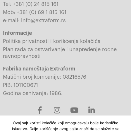
Tel: +381 (0) 24 815 161
Mob: +381 (0) 69 1 815 161
e-mail: info@extraform.rs
Informacije
Politika privatnosti i korišćenja kolačića
Plan rada za ostvarivanje i unapređenje rodne
ravnopravnosti
Fabrika nameštaja Extraform
Matični broj kompanije: 08216576
PIB: 101100671
Godina osnivanja: 1986.
F
I
Y
L
a
n
o
i
c
s
u
n
Ovaj sajt koristi kolačiće koji omogućavaju bolje korisničko
e
t
t
k
iskustvo. Dalje korišćenje ovog sajta znači da se slažete sa