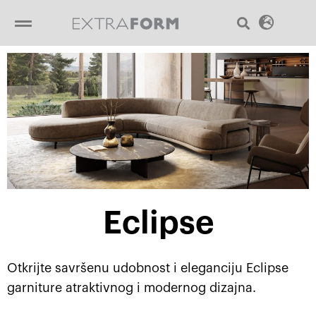
Пређи
Sear
Menu
на
садржај
Eclipse
Otkrijte savršenu udobnost i eleganciju Eclipse
garniture atraktivnog i modernog dizajna.