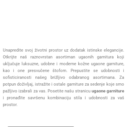
Unapredite svoj životni prostor uz dodatak istinske elegancije.
Otkrijte naš raznovrstan asortiman ugaonih garnitura koji
uključuje luksuzne, udobne i moderne kožne ugaone garniture,
kao i one presvučene štofom. Prepustite se udobnosti i
sofisticiranosti našeg brižljivo odabranog asortimana. Za
potpun doživljaj, istražite i ostale garniture za sedenje koje smo
pažljivo izabrali za vas. Posetite našu stranicu
ugaone garniture
i pronađite savršenu kombinaciju stila i udobnosti za vaš
prostor.