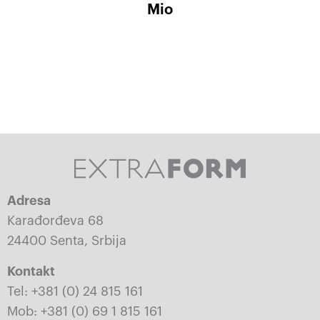
Mio
Adresa
Karađorđeva 68
24400 Senta, Srbija
Kontakt
Tel: +381 (0) 24 815 161
Mob: +381 (0) 69 1 815 161