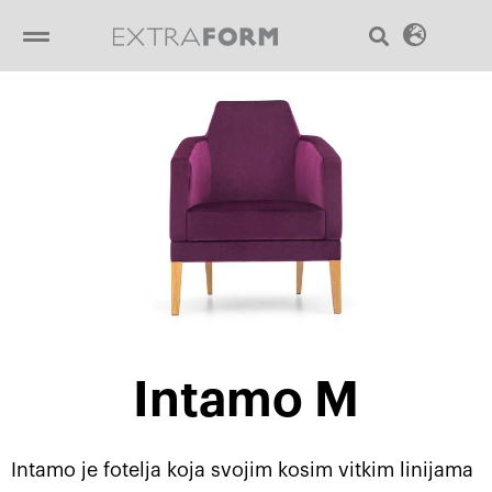
Пређи
Sear
Menu
на
садржај
Intamo M
Intamo je fotelja koja svojim kosim vitkim linijama