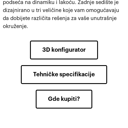
podseća na dinamiku i lakoću. Zadnje sedište je
dizajnirano u tri veličine koje vam omogućavaju
da dobijete različita rešenja za vaše unutrašnje
okruženje.
3D konfigurator
Tehničke specifikacije
Gde kupiti?