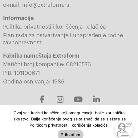
e-mail: info@extraform.rs
Informacije
Politika privatnosti i korišćenja kolačića
Plan rada za ostvarivanje i unapređenje rodne
ravnopravnosti
Fabrika nameštaja Extraform
Matični broj kompanije: 08216576
PIB: 101100671
Godina osnivanja: 1986.
F
I
Y
L
a
n
o
i
c
s
u
n
Ovaj sajt koristi kolačiće koji omogućavaju bolje korisničko
e
t
t
k
iskustvo. Dalje korišćenje ovog sajta znači da se slažete sa
b
a
u
e
© 2023-2026 Extraform. Sva prava zadržana.
Politikom privatnosti i korišćenja kolačića.
o
g
b
d
Prihvatam