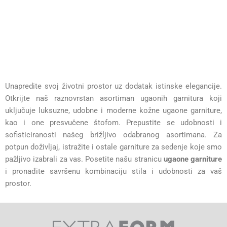
Unapredite svoj životni prostor uz dodatak istinske elegancije.
Otkrijte naš raznovrstan asortiman ugaonih garnitura koji
uključuje luksuzne, udobne i moderne kožne ugaone garniture,
kao i one presvučene štofom. Prepustite se udobnosti i
sofisticiranosti našeg brižljivo odabranog asortimana. Za
potpun doživljaj, istražite i ostale garniture za sedenje koje smo
pažljivo izabrali za vas. Posetite našu stranicu
ugaone garniture
i pronađite savršenu kombinaciju stila i udobnosti za vaš
prostor.